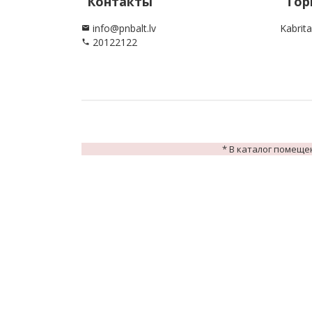
Контакты
Тор
info@pnbalt.lv
Kabrita
email
20122122
phone
* В каталог помеще