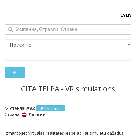
LV
EN
arrow_back
CITA TELPA - VR simulations
№ стенда:
AV2
См. план
Страна:
Латвия
Izmantojiet virtuālās realitātes iespējas, lai simulētu dažādus