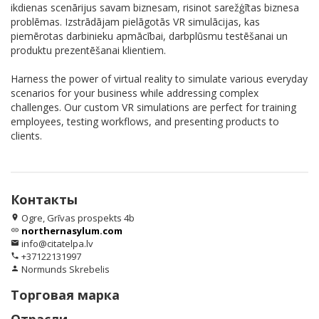
ikdienas scenārijus savam biznesam, risinot sarežģītas biznesa
problēmas. Izstrādājam pielāgotās VR simulācijas, kas
piemērotas darbinieku apmācībai, darbplūsmu testēšanai un
produktu prezentēšanai klientiem.
Harness the power of virtual reality to simulate various everyday
scenarios for your business while addressing complex
challenges. Our custom VR simulations are perfect for training
employees, testing workflows, and presenting products to
clients.
Контакты
Ogre, Grīvas prospekts 4b
location_on
northernasylum.com
link
info@citatelpa.lv
email
+37122131997
phone
Normunds Skrebelis
person
Торговая марка