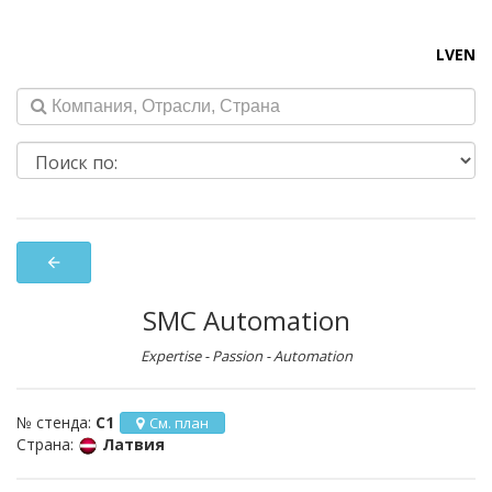
LV
EN
arrow_back
SMC Automation
Expertise - Passion - Automation
№ стенда:
C1
См. план
Страна:
Латвия