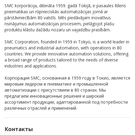
SMC korporācija, dibināta 1959. gadā Tokijā, ir pasaules līderis
pneimatikas un rūpnieciskās automatizācijas jomā ar
pārstāvniecībām 80 valstīs. Mēs piedāvājam inovatīvus
risinājumus automatizācijas procesiem, pielāgojot plašu
produktu klāstu dažādu nozaru un vajadzību prasībām.
SMC Corporation, founded in 1959 in Tokyo, is a world leader in
pneumatics and industrial automation, with operations in 80
countries. We provide innovative automation solutions, offering
a broad range of products tailored to the needs of diverse
industries and applications.
Корпорация SMC, основанная в 1959 году в Токио, является
мировым лидером в пневматике и промышленной
автоматизации с присутствием в 80 странах. Мы
предлагаем инновационные решения и широкий
ассортимент продукции, адаптированной под потребности
различных отраслей и применений.
Контакты