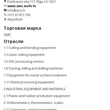
Dzelzavas iela 117, Rīga, LV-1021
location_on
www.smc.eu/lv-lv
link
info@smc.lv
email
+371 67 817 700
phone
Aija Jokste
person
Торговая марка
SMC
Отрасли
1.1 Cutting and bending equipment
1.3 Laser cutting equipment
1.5 CNC processing centres
1.6 Turning, milling and drilling machines
1.7 Equipment for metal surface treatment
1.11 Waste processing equipment
2 INDUSTRIAL EQUIPMENT AND MATERIALS
2.1 Plastic and rubber production equipment
2.10 Manometers, thermometers, scales
2.11 Conveyors, packing equipment