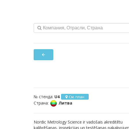
arrow_back
№ стенда:
U4
См. план
Страна:
Литва
Nordic Metrology Science ir vadošais akreditētu
kalibrēšanas, inspekcijas un testēšanas pakalpoju