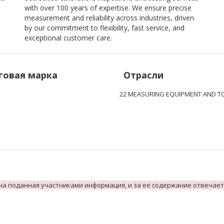
with over 100 years of expertise. We ensure precise
measurement and reliability across industries, driven
by our commitment to flexibility, fast service, and
exceptional customer care.
говая марка
Отрасли
22 MEASURING EQUIPMENT AND T
на поданная участниками информация, и за ее содержание отвечает