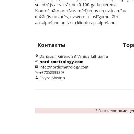
sniedzējs ar vairāk nekā 100 gadu pieredzi.
Nodrošinām precīzus mērījumus un uzticamību
dažādās nozarēs, uzsverot elastīgumu, ātru
apkalpošanu un izcilu klientu apkalpošanu.
Контакты
Тор
Dariaus ir Gireno 38, Vilnius, Lithuania
location_on
nordicmetrology.com
link
info@nordicmetrology.com
email
+37052333393
phone
Elvyra Abisina
person
* В каталог помеще