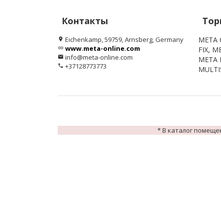
Контакты
Тор
Eichenkamp, 59759, Arnsberg, Germany
META 
location_on
www.meta-online.com
link
FIX, 
info@meta-online.com
email
META 
+37128773773
phone
MULT
* В каталог помеще