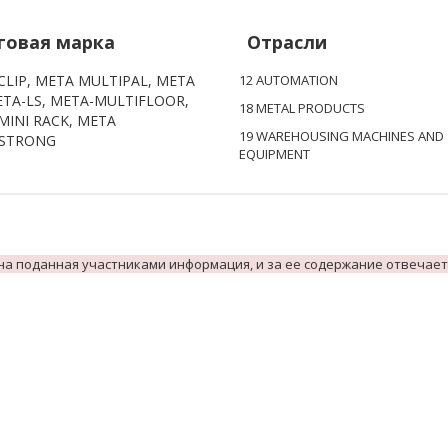
говая марка
Отрасли
CLIP, META MULTIPAL, META
12 AUTOMATION
META-LS, META-MULTIFLOOR,
18 METAL PRODUCTS
MINI RACK, META
19 WAREHOUSING MACHINES AND
ISTRONG
EQUIPMENT
на поданная участниками информация, и за ее содержание отвечает