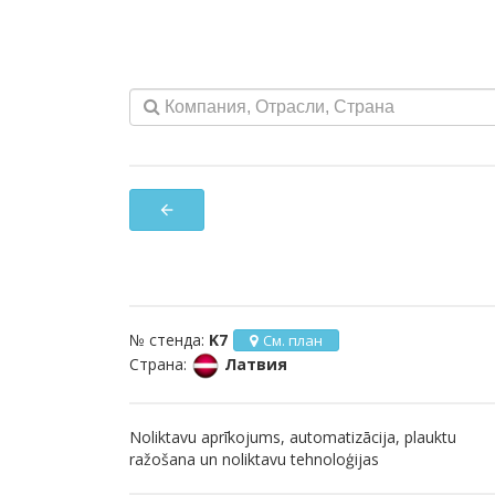
arrow_back
№ стенда:
K7
См. план
Страна:
Латвия
Noliktavu aprīkojums, automatizācija, plauktu
ražošana un noliktavu tehnoloģijas