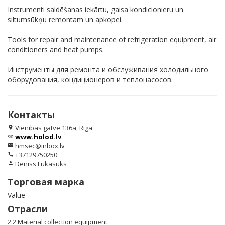
Instrumenti saldēšanas iekārtu, gaisa kondicionieru un
siltumsūkņu remontam un apkopei.
Tools for repair and maintenance of refrigeration equipment, air
conditioners and heat pumps.
Инструменты для ремонта и обслуживания холодильного
оборудования, кондиционеров и теплонасосов.
Контакты
Vienibas gatve 136a, Rīga
location_on
www.holod.lv
link
hmsec@inbox.lv
email
+37129750250
phone
Deniss Lukasuks
person
Торговая марка
Value
Отрасли
2.2 Material collection equipment