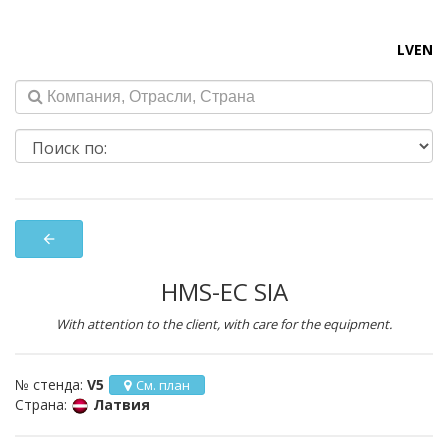
LV
EN
arrow_back
HMS-EC SIA
With attention to the client, with care for the equipment.
№ стенда:
V5
См. план
Страна:
Латвия