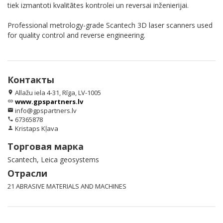
tiek izmantoti kvalitātes kontrolei un reversai inženierijai.
Professional metrology-grade Scantech 3D laser scanners used
for quality control and reverse engineering.
Контакты
Allažu iela 4-31, Rīga, LV-1005
location_on
www.gpspartners.lv
link
info@gpspartners.lv
email
67365878
phone
Kristaps Kļava
person
Торговая марка
Scantech, Leica geosystems
Отрасли
21 ABRASIVE MATERIALS AND MACHINES