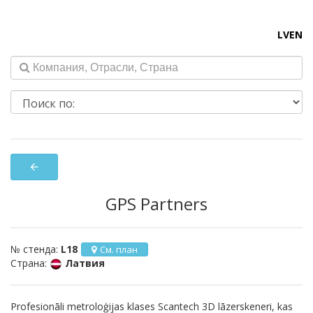
LV
EN
arrow_back
GPS Partners
№ стенда:
L18
См. план
Страна:
Латвия
Profesionāli metroloģijas klases Scantech 3D lāzerskeneri, kas