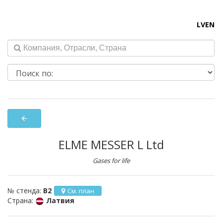
LV
EN
arrow_back
ELME MESSER L Ltd
Gases for life
№ стенда:
B2
См. план
Страна:
Латвия