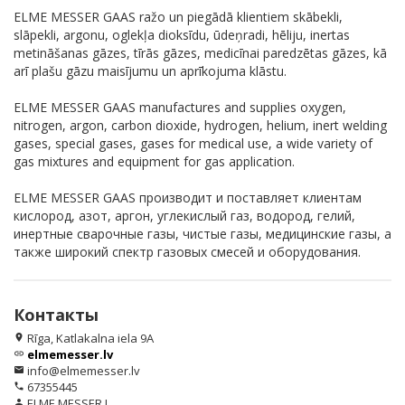
ELME MESSER GAAS ražo un piegādā klientiem skābekli,
slāpekli, argonu, oglekļa dioksīdu, ūdeņradi, hēliju, inertas
metināšanas gāzes, tīrās gāzes, medicīnai paredzētas gāzes, kā
arī plašu gāzu maisījumu un aprīkojuma klāstu.
ELME MESSER GAAS manufactures and supplies oxygen,
nitrogen, argon, carbon dioxide, hydrogen, helium, inert welding
gases, special gases, gases for medical use, a wide variety of
gas mixtures and equipment for gas application.
ELME MESSER GAAS производит и поставляет клиентам
кислород, азот, аргон, углекислый газ, водород, гелий,
инертные сварочные газы, чистые газы, медицинские газы, а
также широкий спектр газовых смесей и оборудования.
Контакты
Rīga, Katlakalna iela 9A
location_on
elmemesser.lv
link
info@elmemesser.lv
email
67355445
phone
ELME MESSER L
person