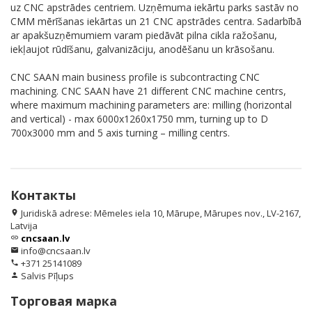
uz CNC apstrādes centriem. Uzņēmuma iekārtu parks sastāv no
CMM mērīšanas iekārtas un 21 CNC apstrādes centra. Sadarbībā
ar apakšuzņēmumiem varam piedāvāt pilna cikla ražošanu,
iekļaujot rūdīšanu, galvanizāciju, anodēšanu un krāsošanu.
CNC SAAN main business profile is subcontracting CNC
machining. CNC SAAN have 21 different CNC machine centrs,
where maximum machining parameters are: milling (horizontal
and vertical) - max 6000x1260x1750 mm, turning up to D
700x3000 mm and 5 axis turning – milling centrs.
Контакты
Juridiskā adrese: Mēmeles iela 10, Mārupe, Mārupes nov., LV-2167,
location_on
Latvija
cncsaan.lv
link
info@cncsaan.lv
email
+371 25141089
phone
Salvis Pīļups
person
Торговая марка