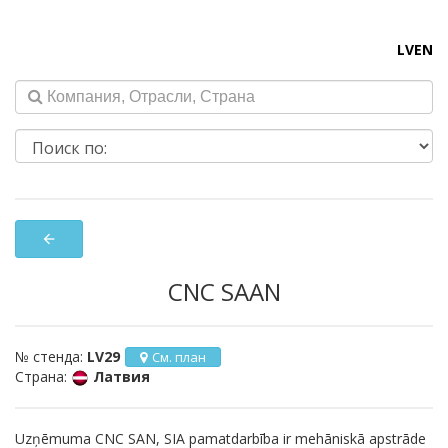
LV
EN
arrow_back
CNC SAAN
№ стенда:
LV29
См. план
Страна:
Латвия
Uzņēmuma CNC SAN, SIA pamatdarbība ir mehāniskā apstrāde