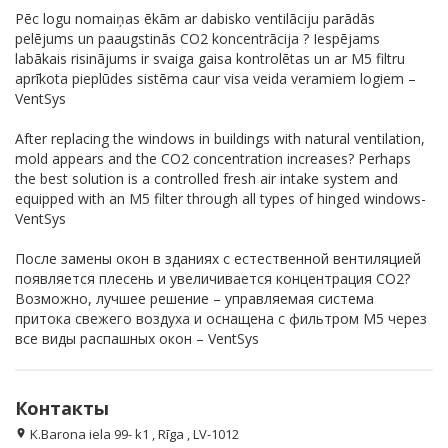
Pēc logu nomaiņas ēkām ar dabisko ventilāciju parādās
pelējums un paaugstinās CO2 koncentrācija ? Iespējams
labākais risinājums ir svaiga gaisa kontrolētas un ar M5 filtru
aprīkota pieplūdes sistēma caur visa veida veramiem logiem –
VentSys
After replacing the windows in buildings with natural ventilation,
mold appears and the CO2 concentration increases? Perhaps
the best solution is a controlled fresh air intake system and
equipped with an M5 filter through all types of hinged windows-
VentSys
После замены окон в зданиях с естественной вентиляцией
появляется плесень и увеличивается концентрация CO2?
Возможно, лучшее решение – управляемая система
притока свежего воздуха и оснащенa c фильтром М5 через
все виды распашных окон – VentSys
Контакты
K.Barona iela 99- k1 , Rīga , LV-1012
location_on