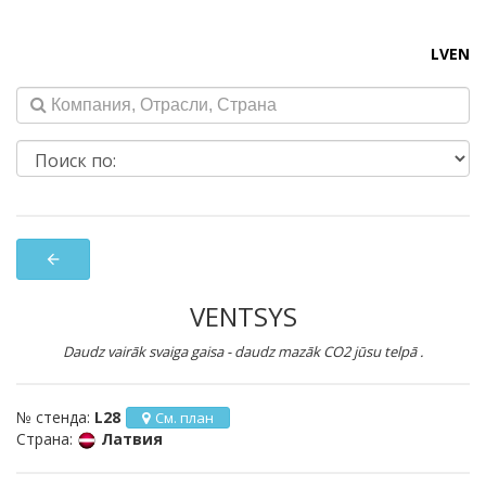
LV
EN
arrow_back
VENTSYS
Daudz vairāk svaiga gaisa - daudz mazāk CO2 jūsu telpā .
№ стенда:
L28
См. план
Страна:
Латвия