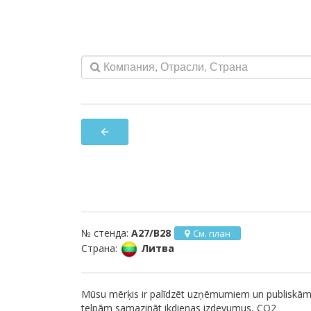
arrow_back
№ стенда:
A27/B28
См. план
Страна:
Литва
Mūsu mērķis ir palīdzēt uzņēmumiem un publiskā
telpām samazināt ikdienas izdevumus, CO2