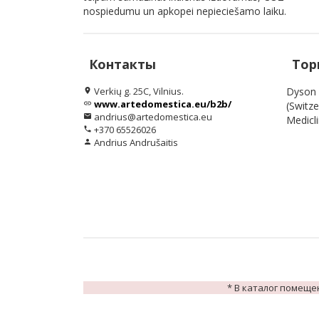
nospiedumu un apkopei nepieciešamo laiku.
Контакты
Тор
Verkių g. 25C, Vilnius.
Dyson 
location_on
www.artedomestica.eu/b2b/
link
(Switze
andrius@artedomestica.eu
email
Medicli
+370 65526026
phone
Andrius Andrušaitis
person
* В каталог помеще