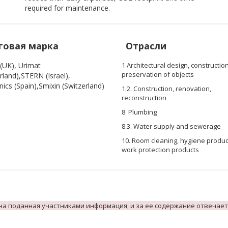
required for maintenance.
говая марка
Отрасли
(UK), Urimat
1 Architectural design, construction
preservation of objects
rland),STERN (Israel),
nics (Spain),Smixin (Switzerland)
1.2. Construction, renovation,
reconstruction
8. Plumbing
8.3. Water supply and sewerage
10. Room cleaning, hygiene produc
work protection products
на поданная участниками информация, и за ее содержание отвечает