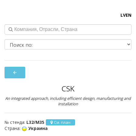
LV
EN
arrow_back
CSK
An integrated approach, including efficient design, manufacturing and
installation
№ стенда:
L32/M35
См. план
Страна:
Украина