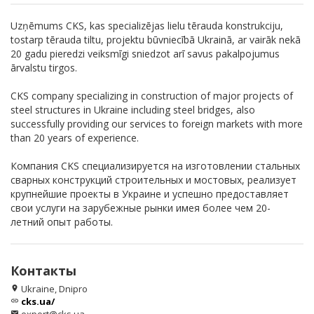
Uzņēmums CKS, kas specializējas lielu tērauda konstrukciju,
tostarp tērauda tiltu, projektu būvniecībā Ukrainā, ar vairāk nekā
20 gadu pieredzi veiksmīgi sniedzot arī savus pakalpojumus
ārvalstu tirgos.
CKS company specializing in construction of major projects of
steel structures in Ukraine including steel bridges, also
successfully providing our services to foreign markets with more
than 20 years of experience.
Компания CKS специализируется на изготовлении стальных
сварных конструкций строительных и мостовых, реализует
крупнейшие проекты в Украине и успешно предоставляет
свои услуги на зарубежные рынки имея более чем 20-
летний опыт работы.
Контакты
Ukraine, Dnipro
location_on
cks.ua/
link
email