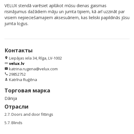
VELUX stendā varēsiet aplūkot mūsu dienas gaismas
risinājumus dažādiem māju un jumta tipiem, kā arī uzzināt par
visiem nepieciešamajiem aksesuāriem, kas lieliski papildinās jūsu
jumta logus.
Контакты
Liepājas iela 34, Rīga, LV-1002
location_on
velux.lv
link
katrina.rugena@velux.com
email
29852752
phone
Katrīna Ruģēna
person
Торговая марка
Dānija
Отрасли
2.7. Doors and door fittings
5.7. Blinds