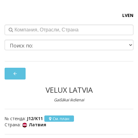
LV
EN
arrow_back
VELUX LATVIA
Gaišākai ikdienai
№ стенда:
J12/K11
См. план
Страна:
Латвия