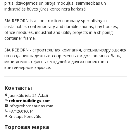
pirtis, dzīvojamos un biroja moduļus, saimniecības un
industriālās būves jūras konteinera karkasā.
SIA REBORN is a construction company specialising in
sustainable, contemporary and durable saunas, tiny houses,
office modules, industrial and utility projects in a shipping
container frame.
SIA REBORN - строительная компания, специализирующаяся
на создании надежных, современных и долговечных бань,
мини-домов, офисных модулей и других проектов в
контейнерном каркасе.
Контакты
Jaunkūlu iela 21, Ādaži
location_on
rebornbuildings.com
link
info@rebornsaunas.com
email
+37126016014
phone
Kristaps Konevāls
person
Торговая марка