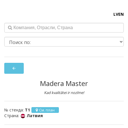
LV
EN
arrow_back
Madera Master
Kad kvalitātei ir nozīme!
№ стенда:
T1
См. план
Страна:
Латвия