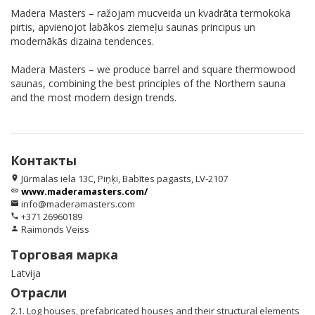
Madera Masters – ražojam mucveida un kvadrāta termokoka
pirtis, apvienojot labākos ziemeļu saunas principus un
modernākās dizaina tendences.
Madera Masters – we produce barrel and square thermowood
saunas, combining the best principles of the Northern sauna
and the most modern design trends.
Контакты
Jūrmalas iela 13C, Piņķi, Babītes pagasts, LV-2107
location_on
www.maderamasters.com/
link
info@maderamasters.com
email
+371 26960189
phone
Raimonds Veiss
person
Торговая марка
Latvija
Отрасли
2.1. Log houses, prefabricated houses and their structural elements