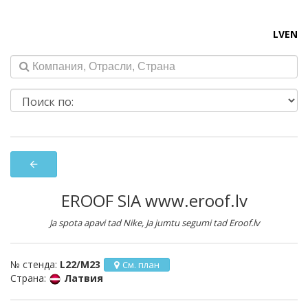
LV
EN
arrow_back
EROOF SIA www.eroof.lv
Ja spota apavi tad Nike, Ja jumtu segumi tad Eroof.lv
№ стенда:
L22/M23
См. план
Страна:
Латвия