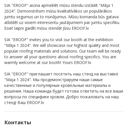
SIA "EROOF" aicina apmeklēt mūsu stendu izstādē "Māja 1
2024". Demonstrēsim mūsu kvalitatīvākos un populārākos
jumtu segumus un to risinājumus. Mūsu komanda būs gatava
atbildēt uz visiem interesentu jautājumiem par jumtu specifiku.
Esiet laipni gaidīti mūsu stendā! Jūsu EROOF.lv
SIA "EROOF" invites you to visit our booth at the exhibition
"Māja 1 2024". We will showcase our highest quality and most
popular roofing materials and solutions. Our team will be ready
to answer all your questions about roofing specifics. You are
warmly welcome at our booth! Yours EROOF.lv
SIA "EROOF" приглашает посетить наш стенд на выставке
"Maja 1 2024". Мы продемонстрируем наши самые
качественные и популярные кровельные материалы и
решения. Наша команда будет готова ответить на все ваши
вопросы по специфике кровли. Добро пожаловать на наш
стенд! Ваш EROOF.lv
Контакты