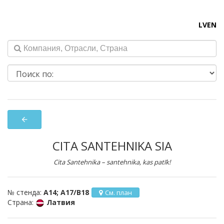
LV
EN
arrow_back
CITA SANTEHNIKA SIA
Cita Santehnika – santehnika, kas patīk!
№ стенда:
A14; A17/B18
См. план
Страна:
Латвия