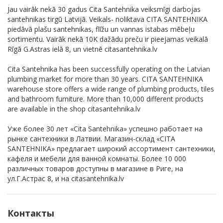
Jau vairāk nekā 30 gadus Cita Santehnika veiksmīgi darbojas
santehnikas tirgū Latvijā. Veikals- noliktava CITA SANTEHNIKA
piedāvā plašu santehnikas, flīžu un vannas istabas mēbeļu
sortimentu. Vairāk nekā 10K dažādu preču ir pieejamas veikalā
Rīgā G.Astras ielā 8, un vietnē citasantehnika.lv
Cita Santehnika has been successfully operating on the Latvian
plumbing market for more than 30 years. CITA SANTEHNIKA
warehouse store offers a wide range of plumbing products, tiles
and bathroom furniture. More than 10,000 different products
are available in the shop citasantehnika.lv
Уже более 30 лет «Cita Santehnika» успешно работает на
рынке сантехники в Латвии. Магазин-склад «CITA
SANTEHNIKA» предлагает широкий ассортимент сантехники,
кафеля и мебели для ванной комнаты. Более 10 000
различных товаров доступны в магазине в Риге, на
ул.Г.Астрас 8, и на citasantehnika.lv
Контакты