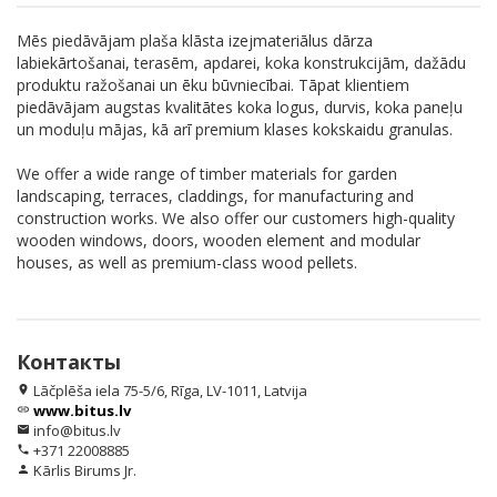
Mēs piedāvājam plaša klāsta izejmateriālus dārza
labiekārtošanai, terasēm, apdarei, koka konstrukcijām, dažādu
produktu ražošanai un ēku būvniecībai. Tāpat klientiem
piedāvājam augstas kvalitātes koka logus, durvis, koka paneļu
un moduļu mājas, kā arī premium klases kokskaidu granulas.
We offer a wide range of timber materials for garden
landscaping, terraces, claddings, for manufacturing and
construction works. We also offer our customers high-quality
wooden windows, doors, wooden element and modular
houses, as well as premium-class wood pellets.
Контакты
Lāčplēša iela 75-5/6, Rīga, LV-1011, Latvija
location_on
www.bitus.lv
link
info@bitus.lv
email
+371 22008885
phone
Kārlis Birums Jr.
person