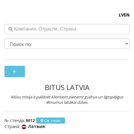
LV
EN
arrow_back
BITUS LATVIA
Mūsu misija ir palīdzēt klientiem pieņemt gudrus un ilgtspējīgus
lēmumus labākai dzīvei.
№ стенда:
M12
См. план
Страна:
Латвия