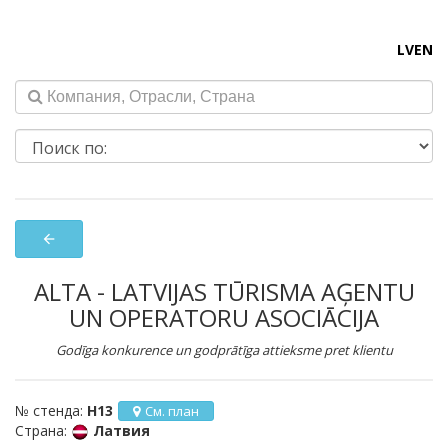
LV
EN
arrow_back
ALTA - LATVIJAS TŪRISMA AĢENTU
UN OPERATORU ASOCIĀCIJA
Godīga konkurence un godprātīga attieksme pret klientu
№ стенда:
H13
См. план
Страна:
Латвия