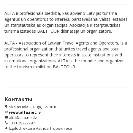
ALTA ir profesionāla biedrība, kas apvieno Latvijas tūrisma
aģentus un operatorus to interešu pārstāvēšanai valsts iestādēs
un starptautiskajās organizācijās. Asociācija ir starptautiskās
tūrisma izstādes BALTTOUR dibinātāja un organizatore.
ALTA - Association of Latvian Travel Agents and Operators, is a
professional organization that unites travel agents and tour
operators to represent their interests in state institutions and
international organizations. ALTA is the founder and organizer
of the tourism exhibition BALTTOUR
---
Контакты
Skolas iela 3, Rīga, LV- 1010
location_on
www.alta.net.lv
link
alta@alta.net.lv
email
+371 29227797
phone
Izpilddirektore Astrīda Trupovniece
person