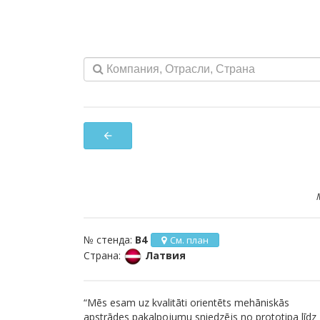
arrow_back
M
№ стенда:
B4
См. план
Страна:
Латвия
“Mēs esam uz kvalitāti orientēts mehāniskās
apstrādes pakalpojumu sniedzējs no prototipa līdz