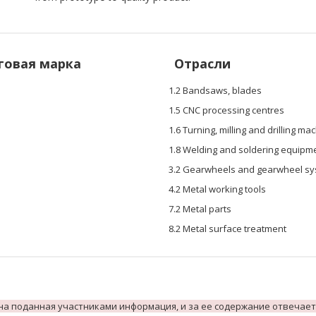
говая марка
Отрасли
1.2 Bandsaws, blades
1.5 CNC processing centres
1.6 Turning, milling and drilling ma
1.8 Welding and soldering equipm
3.2 Gearwheels and gearwheel s
4.2 Metal working tools
7.2 Metal parts
8.2 Metal surface treatment
на поданная участниками информация, и за ее содержание отвечает