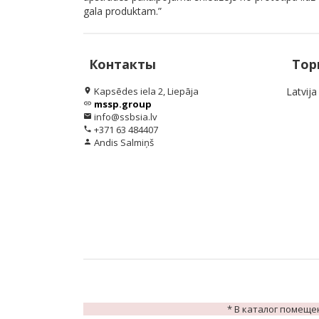
gala produktam.”
Контакты
Тор
Kapsēdes iela 2, Liepāja
Latvija
location_on
mssp.group
link
info@ssbsia.lv
email
+371 63 484407
phone
Andis Salmiņš
person
* В каталог помеще