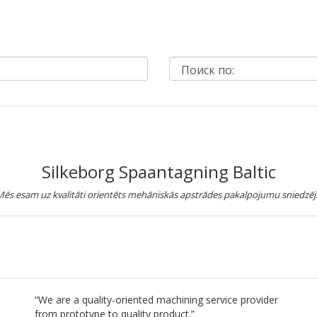
Silkeborg Spaantagning Baltic
ēs esam uz kvalitāti orientēts mehāniskās apstrādes pakalpojumu sniedzēj
“We are a quality-oriented machining service provider
from prototype to quality product.”