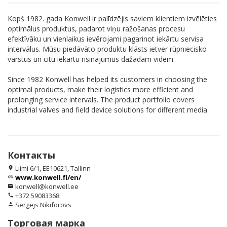
Kopš 1982. gada Konwell ir palīdzējis saviem klientiem izvēlēties
optimālus produktus, padarot viņu ražošanas procesu
efektīvāku un vienlaikus ievērojami pagarinot iekārtu servisa
intervālus. Mūsu piedāvāto produktu klāsts ietver rūpniecisko
vārstus un citu iekārtu risinājumus dažādām vidēm.
Since 1982 Konwell has helped its customers in choosing the
optimal products, make their logistics more efficient and
prolonging service intervals. The product portfolio covers
industrial valves and field device solutions for different media
Контакты
Liimi 6/1, EE10621, Tallinn
location_on
www.konwell.fi/en/
link
konwell@konwell.ee
email
+372 59083368
phone
Sergejs Nikiforovs
person
Торговая марка