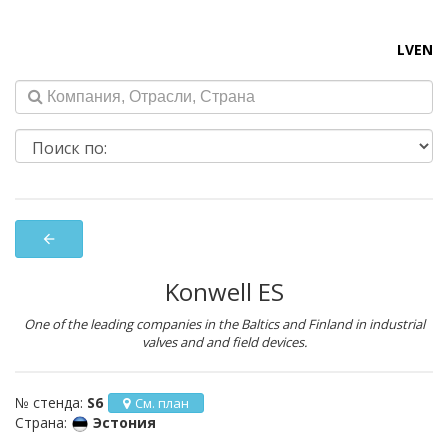
LV
EN
arrow_back
Konwell ES
One of the leading companies in the Baltics and Finland in industrial
valves and and field devices.
№ стенда:
S6
См. план
Страна:
Эстония