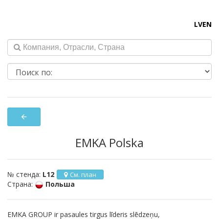
LV
EN
arrow_back
EMKA Polska
№ стенда:
L12
См. план
Страна:
Польша
EMKA GROUP ir pasaules tirgus līderis slēdzeņu,