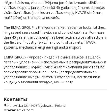
slēgmehānismu, viru un blīvējumu jomā, ko izmanto slēdžu un
vadības skapjos. Jau vairāk nekā 40 gadus uzņēmums darbojas
visās rūpniecības (sadales un vadības skapji, HVACR sistēmas,
mašīnbūve) un transporta nozarēs.
The EMKA GROUP is the world market leader for locks, latches,
hinges and seals used in switch and control cabinets. For more
than 40 years, the company has been active across all sectors in
the fields of industry (switch and control cabinets, HVACR
systems, mechanical engineering) and transport.
EMKA GROUP- мировой лидер на рынке замков, защелок,
петель и уплотнений, используемых в распределительных и
управляющих шкафах. Более 40 лет компания работает во
всех отраслях промышленности (распределительные и
управляющие шкафы, системы отопления, вентиляции и
кондиционирования воздуха, машиностр
Контакты
Katowicka 72, 41406 Myslowice, Poland
location_on
www.emka.com
link