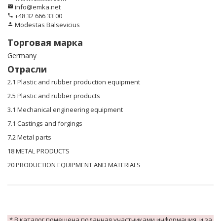
info@emka.net
email
+48 32 666 33 00
phone
Modestas Balsevicius
person
Торговая марка
Germany
Отрасли
2.1 Plastic and rubber production equipment
2.5 Plastic and rubber products
3.1 Mechanical engineering equipment
7.1 Castings and forgings
7.2 Metal parts
18 METAL PRODUCTS
20 PRODUCTION EQUIPMENT AND MATERIALS
* В каталог помещена поданная участниками информация, и за