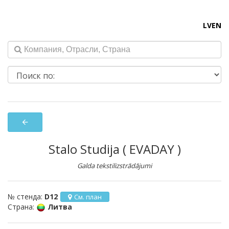
LV
EN
arrow_back
Stalo Studija ( EVADAY )
Galda tekstilizstrādājumi
№ стенда:
D12
См. план
Страна:
Литва