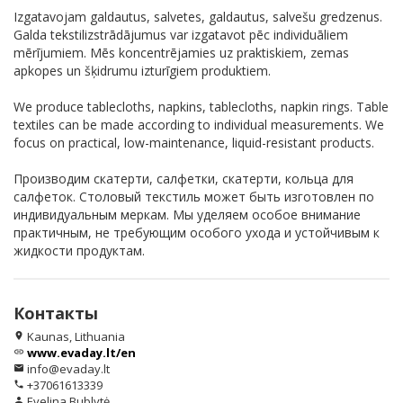
Izgatavojam galdautus, salvetes, galdautus, salvešu gredzenus.
Galda tekstilizstrādājumus var izgatavot pēc individuāliem
mērījumiem. Mēs koncentrējamies uz praktiskiem, zemas
apkopes un šķidrumu izturīgiem produktiem.
We produce tablecloths, napkins, tablecloths, napkin rings. Table
textiles can be made according to individual measurements. We
focus on practical, low-maintenance, liquid-resistant products.
Производим скатерти, салфетки, скатерти, кольца для
салфеток. Столовый текстиль может быть изготовлен по
индивидуальным меркам. Мы уделяем особое внимание
практичным, не требующим особого ухода и устойчивым к
жидкости продуктам.
Контакты
Kaunas, Lithuania
location_on
www.evaday.lt/en
link
info@evaday.lt
email
+37061613339
phone
Evelina Bublytė
person