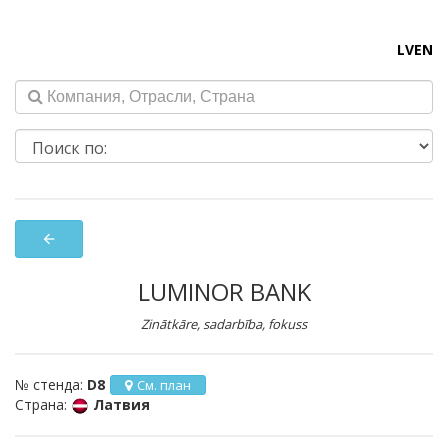
LV
EN
arrow_back
LUMINOR BANK
Zinātkāre, sadarbība, fokuss
№ стенда:
D8
См. план
Страна:
Латвия