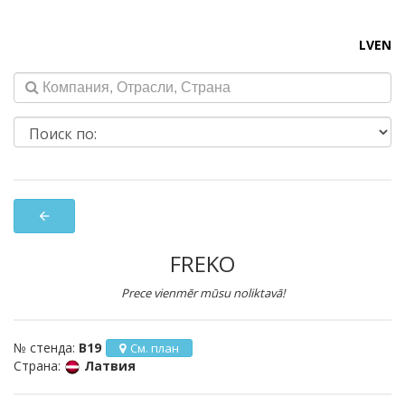
LV
EN
arrow_back
FREKO
Prece vienmēr mūsu noliktavā!
№ стенда:
B19
См. план
Страна:
Латвия