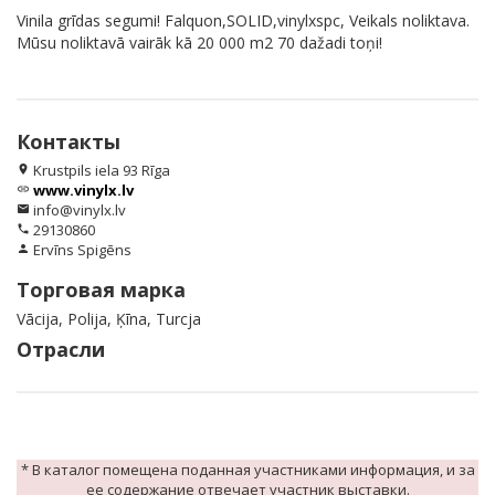
Vinila grīdas segumi! Falquon,SOLID,vinylxspc, Veikals noliktava.
Mūsu noliktavā vairāk kā 20 000 m2 70 dažadi toņi!
Контакты
Krustpils iela 93 Rīga
location_on
www.vinylx.lv
link
info@vinylx.lv
email
29130860
phone
Ervīns Spigēns
person
Торговая марка
Vācija, Polija, Ķīna, Turcja
Отрасли
* В каталог помещена поданная участниками информация, и за
ее содержание отвечает участник выставки.