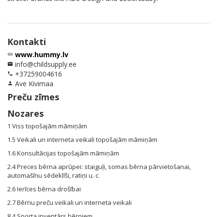
Kontakti
www.hummy.lv
link
info@childsupply.ee
email
+37259004616
phone
Ave Kivimaa
person
Preču zīmes
Nozares
1 Viss topošajām māmiņām
1.5 Veikali un interneta veikali topošajām māmiņām
1.6 Konsultācijas topošajām māmiņām
2.4 Preces bērna aprūpei: staiguļi, somas bērna pārvietošanai,
automašīnu sēdeklīši, ratiņi u. c.
2.6 Ierīces bērna drošībai
2.7 Bērnu preču veikali un interneta veikali
8.4 Sporta inventārs bērniem