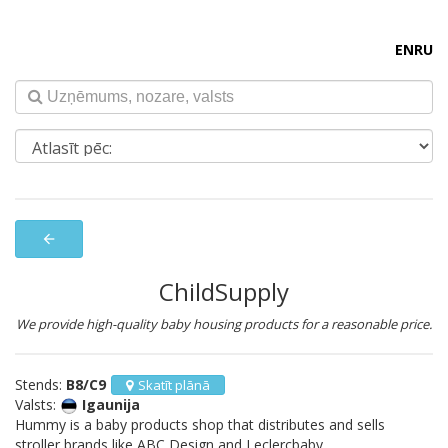
EN
RU
arrow_back
ChildSupply
We provide high-quality baby housing products for a reasonable price.
Stends:
B8/C9
Skatīt plānā
Valsts:
Igaunija
Hummy is a baby products shop that distributes and sells
stroller brands like ABC Design and Leclercbaby.