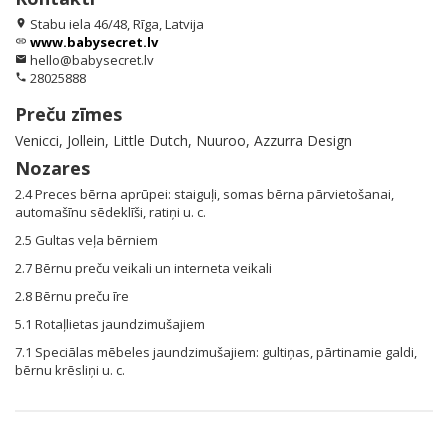
Stabu iela 46/48, Rīga, Latvija
location_on
www.babysecret.lv
link
hello@babysecret.lv
email
28025888
phone
Preču zīmes
Venicci, Jollein, Little Dutch, Nuuroo, Azzurra Design
Nozares
2.4 Preces bērna aprūpei: staiguļi, somas bērna pārvietošanai,
automašīnu sēdeklīši, ratiņi u. c.
2.5 Gultas veļa bērniem
2.7 Bērnu preču veikali un interneta veikali
2.8 Bērnu preču īre
5.1 Rotaļlietas jaundzimušajiem
7.1 Speciālas mēbeles jaundzimušajiem: gultiņas, pārtinamie galdi,
bērnu krēsliņi u. c.