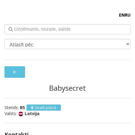
EN
RU
arrow_back
Babysecret
Stends:
B5
Skatīt plānā
Valsts:
Latvija
Kontakti