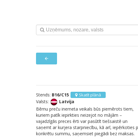
arrow_back
Stends:
B16/C15
Skatīt plānā
Valsts:
Latvija
Bērnu preču inerneta veikals būs piemērots tiem,
kuriem patīk iepirkties neizejot no mājām –
vajadzīgās preces ērti var pasūtīt tiešsaistē un
saņemt ar kurjera starpniecību, kā arī, iepērkoties 
konkrētu summu, saņemsiet piegādi bez maksas.