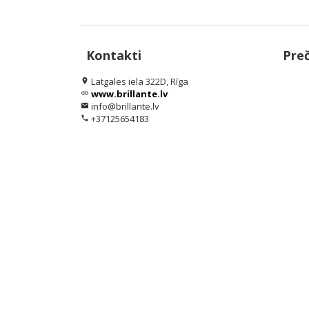
Kontakti
Pre
Latgales iela 322D, Rīga
location_on
www.brillante.lv
link
info@brillante.lv
email
+37125654183
phone