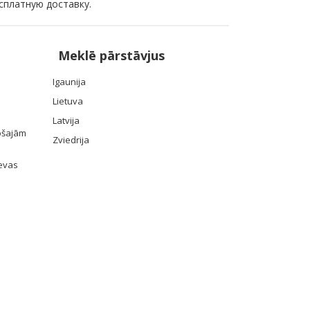
сплатную доставку.
Meklē pārstāvjus
Igaunija
Lietuva
Latvija
pošajām
Zviedrija
devas