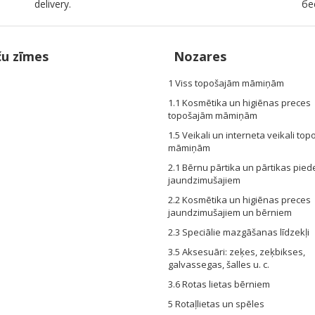
delivery.
бе
ču zīmes
Nozares
1 Viss topošajām māmiņām
1.1 Kosmētika un higiēnas preces
topošajām māmiņām
1.5 Veikali un interneta veikali to
māmiņām
2.1 Bērnu pārtika un pārtikas pie
jaundzimušajiem
2.2 Kosmētika un higiēnas preces
jaundzimušajiem un bērniem
2.3 Speciālie mazgāšanas līdzekļi
3.5 Aksesuāri: zeķes, zeķbikses,
galvassegas, šalles u. c.
3.6 Rotas lietas bērniem
5 Rotaļlietas un spēles