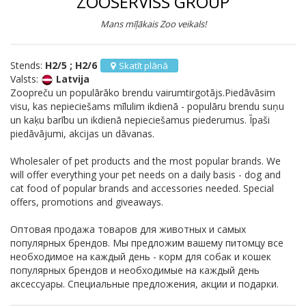
ZOOSERVISS GROUP
Mans mīļākais Zoo veikals!
Stends:
H2/5 ; H2/6
Skatīt plānā
Valsts:
Latvija
Zoopreču un populārāko brendu vairumtirgotājs.Piedāvāsim
visu, kas nepieciešams mīlulim ikdienā - populāru brendu suņu
un kaķu barību un ikdienā nepieciešamus piederumus. Īpaši
piedāvājumi, akcijas un dāvanas.
Wholesaler of pet products and the most popular brands. We
will offer everything your pet needs on a daily basis - dog and
cat food of popular brands and accessories needed. Special
offers, promotions and giveaways.
Оптовая продажа товаров для животных и самых
популярных брендов. Мы предложим вашему питомцу все
необходимое на каждый день - корм для собак и кошек
популярных брендов и необходимые на каждый день
аксессуары. Cпециальные предложения, акции и подарки.