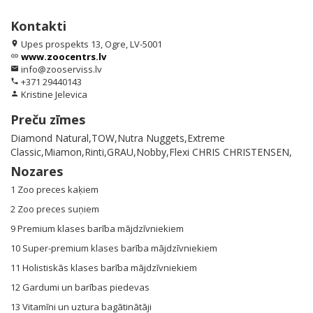
Kontakti
Upes prospekts 13, Ogre, LV-5001
location_on
www.zoocentrs.lv
link
info@zooserviss.lv
email
+371 29440143
phone
Kristine Jelevica
person
Preču zīmes
Diamond Natural,TOW,Nutra Nuggets,Extreme
Classic,Miamon,Rinti,GRAU,Nobby,Flexi CHRIS CHRISTENSEN,
Nozares
1 Zoo preces kaķiem
2 Zoo preces suņiem
9 Premium klases barība mājdzīvniekiem
10 Super-premium klases barība mājdzīvniekiem
11 Holistiskās klases barība mājdzīvniekiem
12 Gardumi un barības piedevas
13 Vitamīni un uztura bagātinātāji