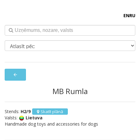
EN
RU
arrow_back
MB Rumla
Stends:
H2/9
Skatīt plānā
Valsts:
Lietuva
Handmade dog toys and accessories for dogs