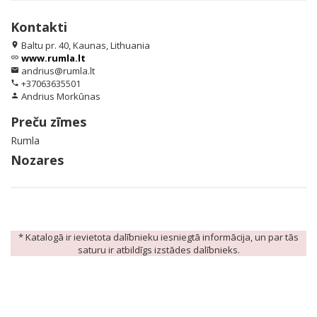
Kontakti
Baltu pr. 40, Kaunas, Lithuania
location_on
www.rumla.lt
link
andrius@rumla.lt
email
+37063635501
phone
Andrius Morkūnas
person
Preču zīmes
Rumla
Nozares
* Katalogā ir ievietota dalībnieku iesniegtā informācija, un par tās
saturu ir atbildīgs izstādes dalībnieks.