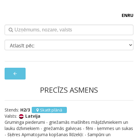
EN
RU
arrow_back
PRECĪZS ASMENS
Stends:
H2/3
Skatīt plānā
Valsts:
Latvija
Gruminga piederumi - griežamās mašīnītes mājdzīvniekiem un
lauku dzīvniekiem - griežamās galviņas - fēni - ķemmes un sukas
- šķēres Apmatojuma kopšanas līdzekļi: - šampūni un