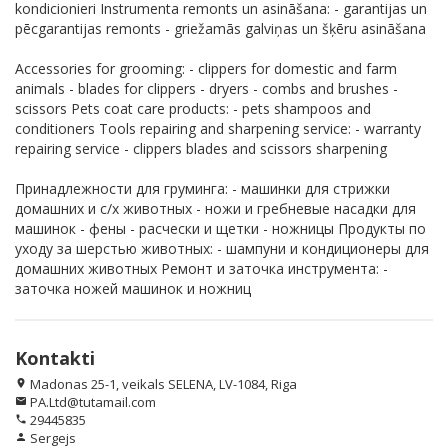
kondicionieri Instrumenta remonts un asināšana: - garantijas un
pēcgarantijas remonts - griežamās galviņas un šķēru asināšana
Accessories for grooming: - clippers for domestic and farm
animals - blades for clippers - dryers - combs and brushes -
scissors Pets coat care products: - pets shampoos and
conditioners Tools repairing and sharpening service: - warranty
repairing service - clippers blades and scissors sharpening
Принадлежности для груминга: - машинки для стрижки
домашних и с/х животных - ножи и гребневые насадки для
машинок - фены - расчески и щетки - ножницы Продукты по
уходу за шерстью животных: - шампуни и кондиционеры для
домашних животных Ремонт и заточка инструмента: -
заточка ножей машинок и ножниц
Kontakti
Madonas 25-1, veikals SELENA, LV-1084, Riga
location_on
PA.Ltd@tutamail.com
email
29445835
phone
Sergejs
person