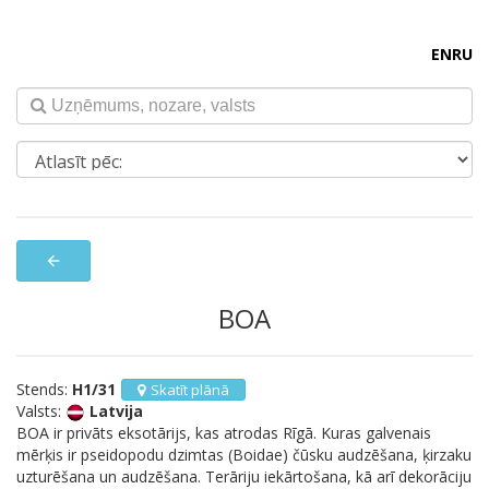
EN
RU
arrow_back
BOA
Stends:
H1/31
Skatīt plānā
Valsts:
Latvija
BOA ir privāts eksotārijs, kas atrodas Rīgā. Kuras galvenais
mērķis ir pseidopodu dzimtas (Boidae) čūsku audzēšana, ķirzaku
uzturēšana un audzēšana. Terāriju iekārtošana, kā arī dekorāciju