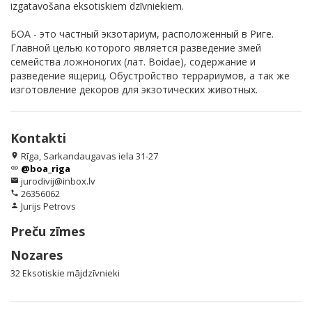
izgatavošana eksotiskiem dzīvniekiem.
БОА - это частный экзотариум, расположенный в Риге.
Главной целью которого является разведение змей
семейства ложноногих (лат. Boidae), содержание и
разведение ящериц. Обустройство террариумов, а так же
изготовление декоров для экзотических животных.
Kontakti
Rīga, Sarkandaugavas iela 31-27
location_on
@boa_riga
link
jurodivij@inbox.lv
email
26356062
phone
Jurijs Petrovs
person
Preču zīmes
Nozares
32 Eksotiskie mājdzīvnieki