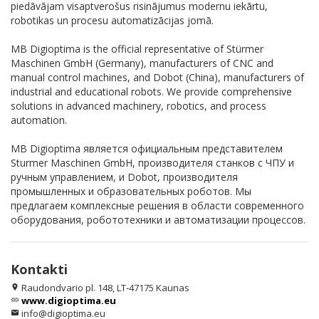
piedāvājam visaptverošus risinājumus modernu iekārtu,
robotikas un procesu automatizācijas jomā.
MB Digioptima is the official representative of Stürmer
Maschinen GmbH (Germany), manufacturers of CNC and
manual control machines, and Dobot (China), manufacturers of
industrial and educational robots. We provide comprehensive
solutions in advanced machinery, robotics, and process
automation.
MB Digioptima является официальным представителем
Sturmer Maschinen GmbH, производителя станков с ЧПУ и
ручным управлением, и Dobot, производителя
промышленных и образовательных роботов. Мы
предлагаем комплексные решения в области современного
оборудования, робототехники и автоматизации процессов.
Kontakti
Raudondvario pl. 148, LT-47175 Kaunas
location_on
www.digioptima.eu
link
info@digioptima.eu
email