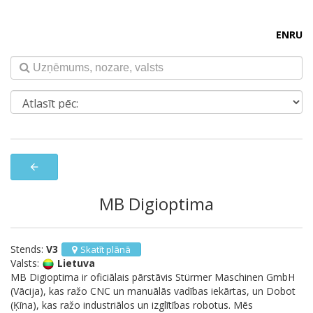
EN
RU
arrow_back
MB Digioptima
Stends:
V3
Skatīt plānā
Valsts:
Lietuva
MB Digioptima ir oficiālais pārstāvis Stürmer Maschinen GmbH
(Vācija), kas ražo CNC un manuālās vadības iekārtas, un Dobot
(Ķīna), kas ražo industriālos un izglītības robotus. Mēs