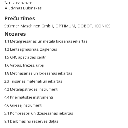
+37065878785
phone
Edvinas Dubinskas
person
Preču zīmes
Stürmer Maschinen GmbH, OPTIMUM, DOBOT, ICONICS
Nozares
1.1 Metālgriešanas un metāla locīšanas iekārtas
1.2 Lentzāģmašīnas, zāģlentes
1.5 CNC apstrādes centri
1.6 Virpas, frēzes, urbji
1.8 Metināšanas un lodēšanas iekārtas
2.3 Tīrīšanas materiāli un iekārtas
4.2 Metālapstrādes instrumenti
4.4 Pneimatiskie instrumenti
4.6 Griezējinstrumenti
5.1 Kompresori un dzesēšanas iekārtas
9.1 Darbmašīnu rezerves daļas