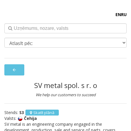
EN
RU
arrow_back
SV metal spol. s r. o
We help our customers to succeed
Stends:
S3
Skatīt plānā
Valsts:
Čehija
SV metal is an engineering company engaged in the
development, production, sale and service of parts, covers,