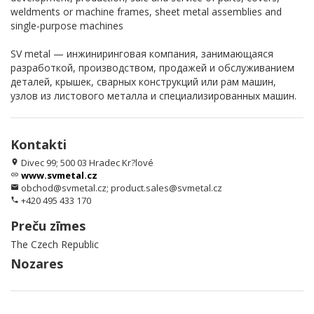
weldments or machine frames, sheet metal assemblies and
single-purpose machines
SV metal — инжиниринговая компания, занимающаяся
разработкой, производством, продажей и обслуживанием
деталей, крышек, сварных конструкций или рам машин,
узлов из листового металла и специализированных машин.
Kontakti
Divec 99; 500 03 Hradec Kr?lové
location_on
www.svmetal.cz
link
obchod@svmetal.cz; product.sales@svmetal.cz
email
+420 495 433 170
phone
Preču zīmes
The Czech Republic
Nozares