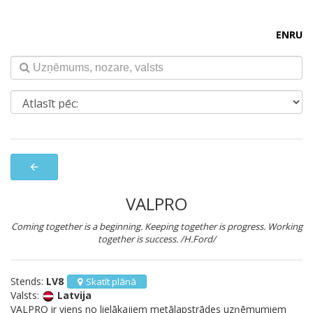
EN
RU
arrow_back
VALPRO
Coming together is a beginning. Keeping together is progress. Working
together is success. /H.Ford/
Stends:
LV8
Skatīt plānā
Valsts:
Latvija
VALPRO ir viens no lielākajiem metālapstrādes uzņēmumiem