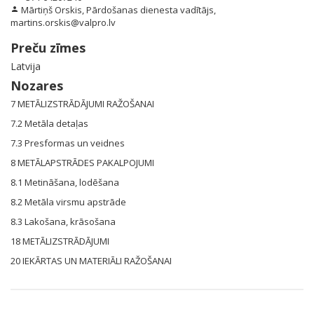
Mārtiņš Orskis, Pārdošanas dienesta vadītājs,
person
martins.orskis@valpro.lv
Preču zīmes
Latvija
Nozares
7 METĀLIZSTRĀDĀJUMI RAŽOŠANAI
7.2 Metāla detaļas
7.3 Presformas un veidnes
8 METĀLAPSTRĀDES PAKALPOJUMI
8.1 Metināšana, lodēšana
8.2 Metāla virsmu apstrāde
8.3 Lakošana, krāsošana
18 METĀLIZSTRĀDĀJUMI
20 IEKĀRTAS UN MATERIĀLI RAŽOŠANAI