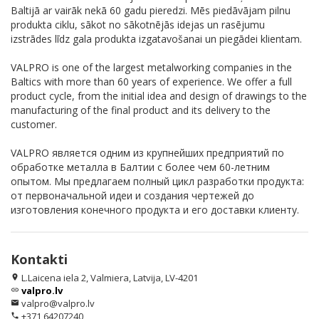
Baltijā ar vairāk nekā 60 gadu pieredzi. Mēs piedāvājam pilnu
produkta ciklu, sākot no sākotnējās idejas un rasējumu
izstrādes līdz gala produkta izgatavošanai un piegādei klientam.
VALPRO is one of the largest metalworking companies in the
Baltics with more than 60 years of experience. We offer a full
product cycle, from the initial idea and design of drawings to the
manufacturing of the final product and its delivery to the
customer.
VALPRO является одним из крупнейших предприятий по
обработке металла в Балтии с более чем 60-летним
опытом. Мы предлагаем полный цикл разработки продукта:
от первоначальной идеи и создания чертежей до
изготовления конечного продукта и его доставки клиенту.
Kontakti
L.Laicena iela 2, Valmiera, Latvija, LV-4201
location_on
valpro.lv
link
valpro@valpro.lv
email
+371 64207240
phone