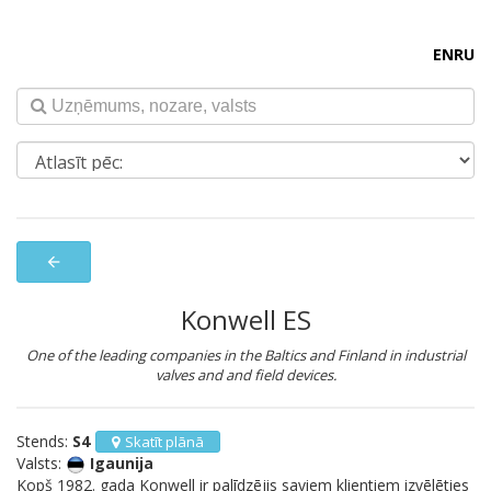
EN
RU
arrow_back
Konwell ES
One of the leading companies in the Baltics and Finland in industrial
valves and and field devices.
Stends:
S4
Skatīt plānā
Valsts:
Igaunija
Kopš 1982. gada Konwell ir palīdzējis saviem klientiem izvēlēties