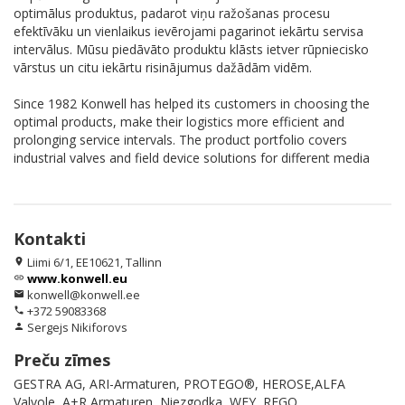
optimālus produktus, padarot viņu ražošanas procesu
efektīvāku un vienlaikus ievērojami pagarinot iekārtu servisa
intervālus. Mūsu piedāvāto produktu klāsts ietver rūpniecisko
vārstus un citu iekārtu risinājumus dažādām vidēm.
Since 1982 Konwell has helped its customers in choosing the
optimal products, make their logistics more efficient and
prolonging service intervals. The product portfolio covers
industrial valves and field device solutions for different media
Kontakti
Liimi 6/1, EE10621, Tallinn
location_on
www.konwell.eu
link
konwell@konwell.ee
email
+372 59083368
phone
Sergejs Nikiforovs
person
Preču zīmes
GESTRA AG, ARI-Armaturen, PROTEGO®, HEROSE,ALFA
Valvole, A+R Armaturen, Niezgodka, WEY, REGO