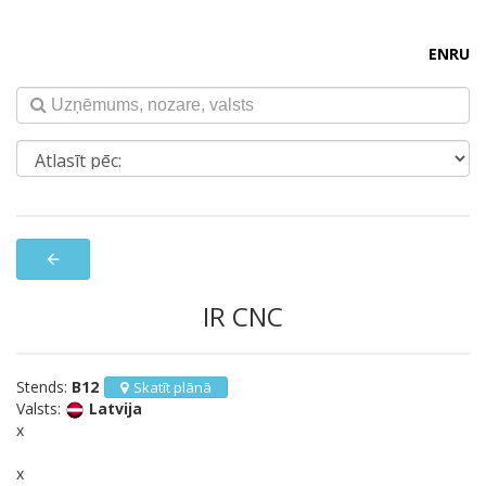
EN
RU
arrow_back
IR CNC
Stends:
B12
Skatīt plānā
Valsts:
Latvija
x
x