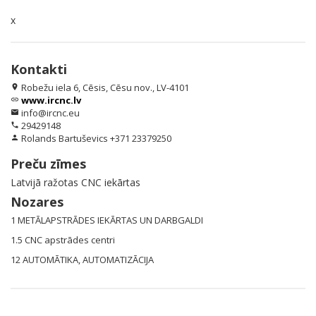
x
Kontakti
Robežu iela 6, Cēsis, Cēsu nov., LV-4101
location_on
www.ircnc.lv
link
info@ircnc.eu
email
29429148
phone
Rolands Bartuševics +371 23379250
person
Preču zīmes
Latvijā ražotas CNC iekārtas
Nozares
1 METĀLAPSTRĀDES IEKĀRTAS UN DARBGALDI
1.5 CNC apstrādes centri
12 AUTOMĀTIKA, AUTOMATIZĀCIJA