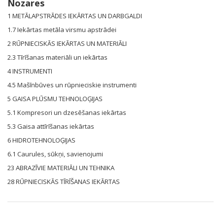
Nozares
1 METĀLAPSTRĀDES IEKĀRTAS UN DARBGALDI
1.7 Iekārtas metāla virsmu apstrādei
2 RŪPNIECISKĀS IEKĀRTAS UN MATERIĀLI
2.3 Tīrīšanas materiāli un iekārtas
4 INSTRUMENTI
4.5 Mašīnbūves un rūpnieciskie instrumenti
5 GAISA PLŪSMU TEHNOLOĢIJAS
5.1 Kompresori un dzesēšanas iekārtas
5.3 Gaisa attīrīšanas iekārtas
6 HIDROTEHNOLOĢIJAS
6.1 Caurules, sūkņi, savienojumi
23 ABRAZĪVIE MATERIĀLI UN TEHNIKA
28 RŪPNIECISKĀS TĪRĪŠANAS IEKĀRTAS