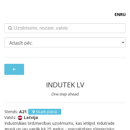
EN
RU
arrow_back
INDUTEK LV
One step ahead.
Stends:
A21
Skatīt plānā
Valsts:
Latvija
Industriālais tirdzniecības uzņēmums, kas ietilpst Indutrade
grupā un jau vairāk kā 25 gadus - specializējies rūpniecisko