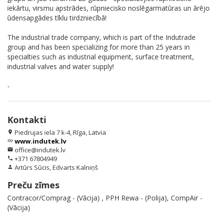
iekārtu, virsmu apstrādes, rūpniecisko noslēgarmatūras un ārējo
ūdensapgādes tīklu tirdzniecībā!
The industrial trade company, which is part of the Indutrade
group and has been specializing for more than 25 years in
specialties such as industrial equipment, surface treatment,
industrial valves and water supply!
-
Kontakti
Piedrujas iela 7 k-4, Rīga, Latvia
location_on
www.indutek.lv
link
office@indutek.lv
email
+371 67804949
phone
Artūrs Sūcis, Edvarts Kalniņš
person
Preču zīmes
Contracor/Comprag - (Vācija) , PPH Rewa - (Polija), CompAir -
(Vācija)