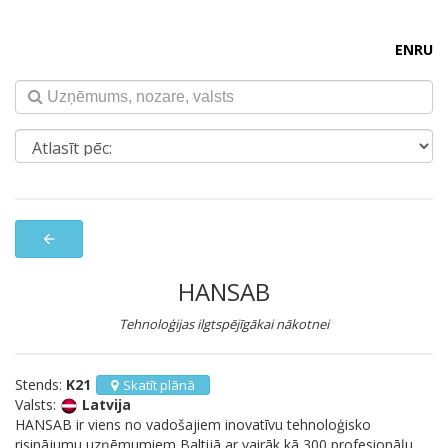
EN
RU
arrow_back
HANSAB
Tehnoloģijas ilgtspējīgākai nākotnei
Stends:
K21
Skatīt plānā
Valsts:
Latvija
HANSAB ir viens no vadošajiem inovatīvu tehnoloģisko
risinājumu uzņēmumiem Baltijā ar vairāk kā 300 profesionāļu