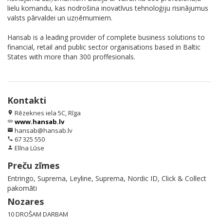
lielu komandu, kas nodrošina inovatīvus tehnoloģiju risinājumus
valsts pārvaldei un uzņēmumiem.
Hansab is a leading provider of complete business solutions to
financial, retail and public sector organisations based in Baltic
States with more than 300 proffesionals.
Kontakti
Rēzeknes iela 5C, Rīga
location_on
www.hansab.lv
link
hansab@hansab.lv
email
67 325 550
phone
Elīna Lūse
person
Preču zīmes
Entringo, Suprema, Leyline, Suprema, Nordic ID, Click & Collect
pakomāti
Nozares
10 DROŠAM DARBAM