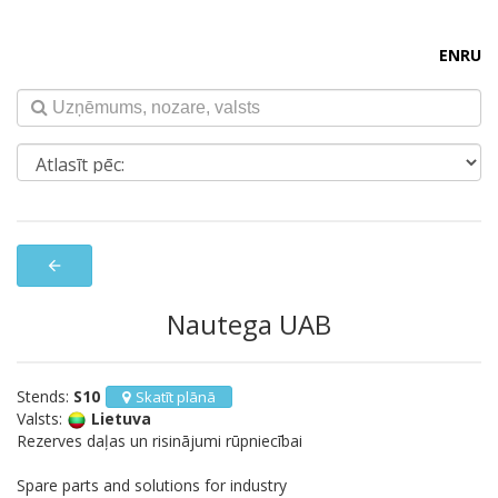
EN
RU
arrow_back
Nautega UAB
Stends:
S10
Skatīt plānā
Valsts:
Lietuva
Rezerves daļas un risinājumi rūpniecībai
Spare parts and solutions for industry