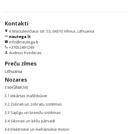
Kontakti
V.Maciulevičiaus str. 53, 04310 Vilnius, Lithuania
location_on
nautega.lt
link
info@nautega.lt
email
+37052491249
phone
Audrius Kvederas
person
Preču zīmes
Lithuania
Nozares
3 MAŠĪNBŪVE
3.1 Iekārtas mašīnbūvei
3.2 Zobrati un zobratu sistēmas
3.3 Sajūgu un bremžu sistēmas
3.4 Siksnas un ķēžu pārvadi
3.6 Elektriskie un mehāniskie motori