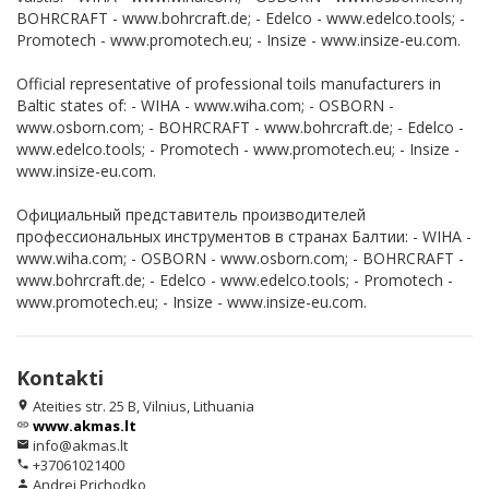
BOHRCRAFT - www.bohrcraft.de; - Edelco - www.edelco.tools; -
Promotech - www.promotech.eu; - Insize - www.insize-eu.com.
Official representative of professional toils manufacturers in
Baltic states of: - WIHA - www.wiha.com; - OSBORN -
www.osborn.com; - BOHRCRAFT - www.bohrcraft.de; - Edelco -
www.edelco.tools; - Promotech - www.promotech.eu; - Insize -
www.insize-eu.com.
Официальный представитель производителей
профессиональных инструментов в странах Балтии: - WIHA -
www.wiha.com; - OSBORN - www.osborn.com; - BOHRCRAFT -
www.bohrcraft.de; - Edelco - www.edelco.tools; - Promotech -
www.promotech.eu; - Insize - www.insize-eu.com.
Kontakti
Ateities str. 25 B, Vilnius, Lithuania
location_on
www.akmas.lt
link
info@akmas.lt
email
+37061021400
phone
Andrej Prichodko
person