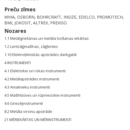
Preču zīmes
WIHA, OSBORN, BOHRCRAFT, INSIZE, EDELCO, PROMOTECH,
BMI, JOKOSIT, ALTREX, PREXISO.
Nozares
1.1 Metālgriešanas un metāla locīšanas iekārtas
1.2 Lentzāģmašīnas, zāģlentes
1.10 Elektroķīmiskās apstrādes darbgaldi
4 INSTRUMENTI
4.1 Elektriskie un rokas instrumenti
4.2 Metālapstrādes instrumenti
4.3 Amatnieku instrumenti
4.5 Mašīnbūves un rūpnieciskie instrumenti
4.6 Griezējinstrumenti
8.2 Metāla virsmu apstrāde
21 MĒRIEKĀRTAS UN MĒRINSTRUMENTI