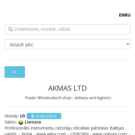
EN
RU
arrow_back
AKMAS LTD
Trade/ Wholesales/E-shop - delivery and logistics
Stends:
U5
Skatīt plānā
Valsts:
Lietuva
Profesionālo instrumentu ražotāju oficiālais pārstāvis Baltijas
valstīs: - WIHA - www.wiha.com; - OSBORN - www.osborn.com; -