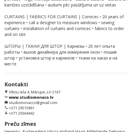
karnīzes uzstādīšana • audumi pēc pasūtījuma un uz vietas
CURTAINS | FABRICS FOR CURTAINS | Cornices • 20 years of
experience • call a designer to measure windows • sewing
curtains • installation of curtains and cornices • fabrics to order
and on site
ШТОРЫ | ТКАНИ ДЛЯ ШТОР | Карнизы • 20 лет опыта
работы • вызов дизайнера для измерения окон • пошив
штор • установка штор и карнизов • ткани на заказ и на
месте
Kontakti
Vītiņu iela 4, Mārupe, LV-2167
location_on
www.studiomonaco.lv
link
studiomonacco@gmail.com
email
+371 29515861
phone
+371 29364442
person
Preču zīmes
Venesto, Eustergaling-Vācija Holland Haag-Nīderlande Dekoma-