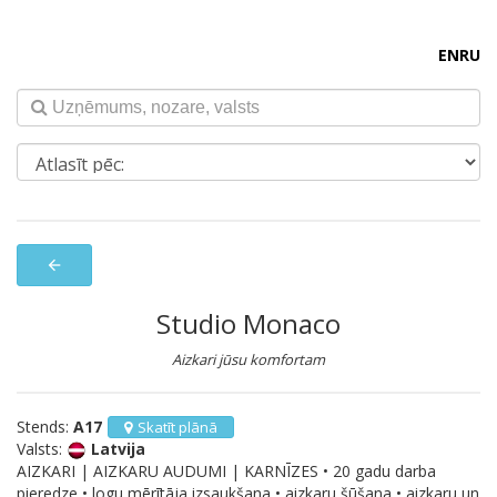
EN
RU
arrow_back
Studio Monaco
Aizkari jūsu komfortam
Stends:
A17
Skatīt plānā
Valsts:
Latvija
AIZKARI | AIZKARU AUDUMI | KARNĪZES • 20 gadu darba
pieredze • logu mērītāja izsaukšana • aizkaru šūšana • aizkaru un