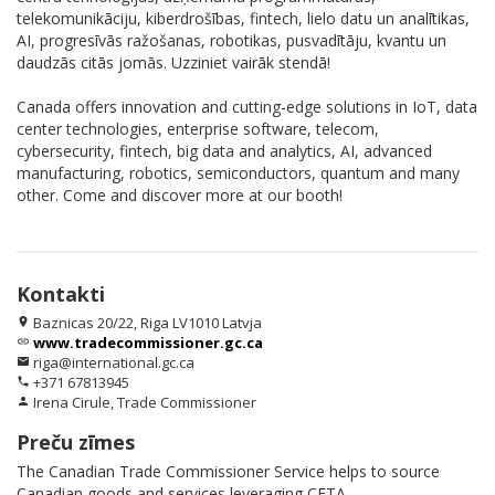
telekomunikāciju, kiberdrošības, fintech, lielo datu un analītikas,
AI, progresīvās ražošanas, robotikas, pusvadītāju, kvantu un
daudzās citās jomās. Uzziniet vairāk stendā!
Canada offers innovation and cutting-edge solutions in IoT, data
center technologies, enterprise software, telecom,
cybersecurity, fintech, big data and analytics, AI, advanced
manufacturing, robotics, semiconductors, quantum and many
other. Come and discover more at our booth!
Kontakti
Baznicas 20/22, Riga LV1010 Latvja
location_on
www.tradecommissioner.gc.ca
link
riga@international.gc.ca
email
+371 67813945
phone
Irena Cirule, Trade Commissioner
person
Preču zīmes
The Canadian Trade Commissioner Service helps to source
Canadian goods and services leveraging CETA.