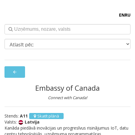
EN
RU
arrow_back
Embassy of Canada
Connect with Canada!
Stends:
A11
Skatīt plānā
Valsts:
Latvija
Kanāda piedāvā inovācijas un progresīvus risinājumus IoT, datu
centru tehnoloģijās, uzņēmuma programmatūras,