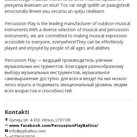
pieejama ikvienam un visur! Tos var viegli spēlēt un paaugstināt
emocionālo līmeni visu vecumu un spēju cilvēkiem.
Percussion Play is the leading manufacturer of outdoor musical
instruments.With a diverse selection of musical and percussion
instruments, we are committed to making musical expression
accessible to everyone, everywhere!They can be effortlessly
played and enjoyed by people of all ages and abilities
Percussion Play — ведущий производитель уличных
музыкальных инструментов. Благодаря разнообразному
выбору музыкальных инструментов, музыкальное
самовыражение доступно для всех и везде! На них можно
легко играть и поднимать эмоциональный уровень людям
всех возрастов и способностей.
Kontakti
Gynėjų str. 4-333, Vilnius, LT01109
location_on
www.facebook.com/PercussionPlayBaltics/
link
info@ppbaltics.com
email
+37061619216
phone