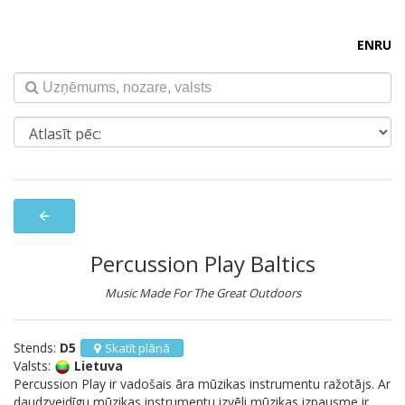
EN
RU
arrow_back
Percussion Play Baltics
Music Made For The Great Outdoors
Stends:
D5
Skatīt plānā
Valsts:
Lietuva
Percussion Play ir vadošais āra mūzikas instrumentu ražotājs. Ar
daudzveidīgu mūzikas instrumentu izvēli mūzikas izpausme ir