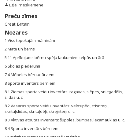
Egle Prieskieniene
person
Preču zīmes
Great Britain
Nozares
1 Viss topošajām māmiņām
2 Māte un bērns
5.11 Aprīkojums bērnu spēļu laukumiem telpās un ārā
6 Skolas piederumi
7.4 Mēbeles bērnudārziem
8 Sporta inventārs bērniem
8.1 Ziemas sporta veidu inventārs: ragavas, slēpes, sniegadēlis,
slidas u. c.
8.2 Vasaras sporta veidu inventārs: velosipēdi, trīsriteņi,
skrituļslidas, skrituļdēļi, skrejriteņi u. c.
8.3 Aktīvās atpūtas inventārs: šūpoles, bumbas, lecamauklas u. c.
8.4 Sporta inventārs bērniem