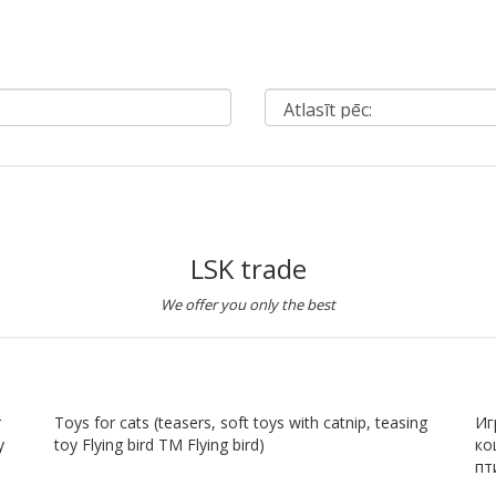
LSK trade
We offer you only the best
r
Toys for cats (teasers, soft toys with catnip, teasing
Иг
y
toy Flying bird TM Flying bird)
ко
пт