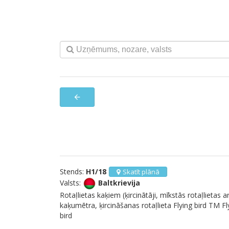
arrow_back
Stends:
H1/18
Skatīt plānā
Valsts:
Baltkrievija
Rotaļlietas kaķiem (ķircinātāji, mīkstās rotaļlietas a
kaķumētra, ķircināšanas rotaļlieta Flying bird TM Fl
bird