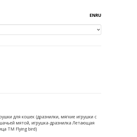
EN
RU
рушки для кошек (дразнилки, мягкие игрушки с
шачьей мятой, игрушка-дразнилка Летающая
ица TM Flying bird)