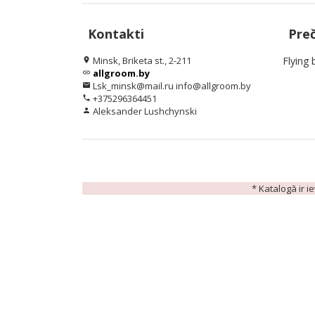
Kontakti
Pre
Minsk, Briketa st., 2-211
Flying 
location_on
allgroom.by
link
Lsk_minsk@mail.ru info@allgroom.by
email
+375296364451
phone
Aleksander Lushchynski
person
* Katalogā ir i