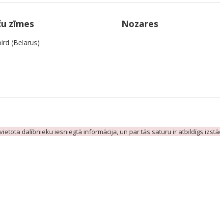
ču zīmes
Nozares
bird (Belarus)
evietota dalībnieku iesniegtā informācija, un par tās saturu ir atbildīgs izst