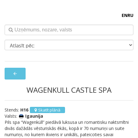
EN
RU
arrow_back
WAGENKULL CASTLE SPA
Stends:
H16
Skatīt plānā
Valsts:
Igaunija
Pils spa “Wagenküll” piedāvā luksusa un romantisku naktsmītni
divās dažādās vēsturiskās ēkās, kopā ir 70 numuriņi un suite
numuriņi, no kuriem ikviens ir unikāls, pateicoties savai