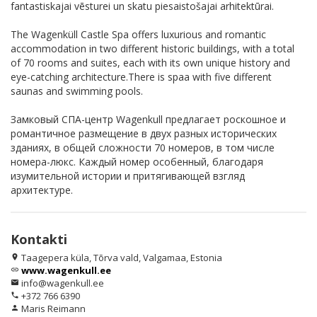
fantastiskajai vēsturei un skatu piesaistošajai arhitektūrai.
The Wagenküll Castle Spa offers luxurious and romantic
accommodation in two different historic buildings, with a total
of 70 rooms and suites, each with its own unique history and
eye-catching architecture.There is spaa with five different
saunas and swimming pools.
Замковый СПА-центр Wagenkull предлагает роскошное и
романтичное размещение в двух разных исторических
зданиях, в общей сложности 70 номеров, в том числе
номера-люкс. Каждый номер особенный, благодаря
изумительной истории и притягивающей взгляд
архитектуре.
Kontakti
Taagepera küla, Tõrva vald, Valgamaa, Estonia
location_on
www.wagenkull.ee
link
info@wagenkull.ee
email
+372 766 6390
phone
Maris Reimann
person