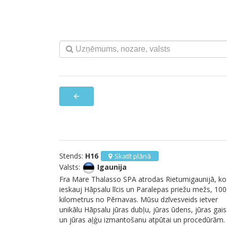
arrow_back
Stends:
H16
Skatīt plānā
Valsts:
Igaunija
Fra Mare Thalasso SPA atrodas Rietumigaunijā, ko
ieskauj Hāpsalu līcis un Paralepas priežu mežs, 100
kilometrus no Pērnavas. Mūsu dzīvesveids ietver
unikālu Hāpsalu jūras dubļu, jūras ūdens, jūras gai
un jūras aļģu izmantošanu atpūtai un procedūrām.