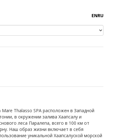
EN
RU
a Mare Thalasso SPA расположен в Западной
тонии, в окружении залива Хаапсалу и
снового леса Паралепа, всего в 100 км от
рну. Наш образ жизни включает в себя
пользование уникальной Хаапсалуской морской