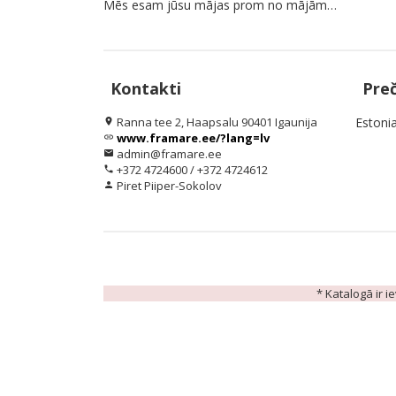
Mēs esam jūsu mājas prom no mājām…
Kontakti
Pre
Ranna tee 2, Haapsalu 90401 Igaunija
Estoni
location_on
www.framare.ee/?lang=lv
link
admin@framare.ee
email
+372 4724600 / +372 4724612
phone
Piret Piiper-Sokolov
person
* Katalogā ir i