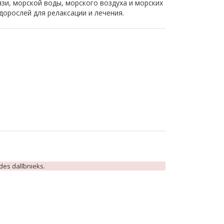
язи, морской воды, морского воздуха и морских
дорослей для релаксации и лечения.
ādes dalībnieks.