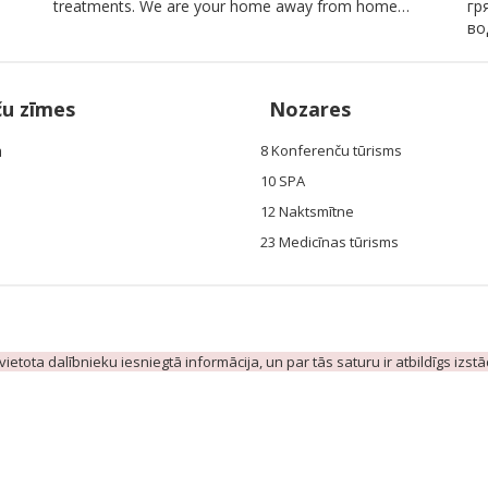
treatments. We are your home away from home…
гр
во
ču zīmes
Nozares
a
8 Konferenču tūrisms
10 SPA
12 Naktsmītne
23 Medicīnas tūrisms
evietota dalībnieku iesniegtā informācija, un par tās saturu ir atbildīgs izst