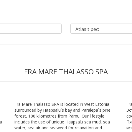
FRA MARE THALASSO SPA
Fra Mare Thalasso SPA is located in West Estonia
Fr
surrounded by Haapsalu`s bay and Paralepa`s pine
Эс
forest, 100 kilometres from Pärnu. Our lifestyle
со
sa
includes the use of unique Haapsalu sea mud, sea
Пя
water, sea air and seaweed for relaxation and
ис