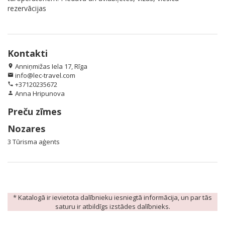
rezervācijas
Kontakti
Anniņmižas Iela 17, Rīga
location_on
info@lec-travel.com
email
+37120235672
phone
Anna Hripunova
person
Preču zīmes
Nozares
3 Tūrisma aģents
* Katalogā ir ievietota dalībnieku iesniegtā informācija, un par tās
saturu ir atbildīgs izstādes dalībnieks.