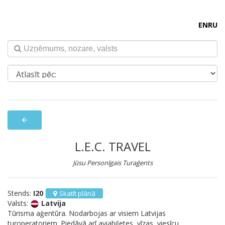
EN
RU
arrow_back
L.E.C. TRAVEL
Jūsu Personīgais Turaģents
Stends:
I20
Skatīt plānā
Valsts:
Latvija
Tūrisma aģentūra. Nodarbojas ar visiem Latvijas
turoperatoriem. Piedāvā arī aviabiļetes, vīzas, viesīcu