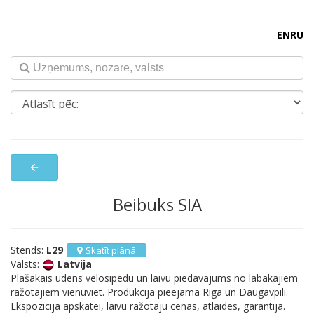
EN
RU
arrow_back
Beibuks SIA
Stends:
L29
Skatīt plānā
Valsts:
Latvija
Plašākais ūdens velosipēdu un laivu piedāvājums no labākajiem
ražotājiem vienuviet. Produkcija pieejama Rīgā un Daugavpilī.
Ekspozīcija apskatei, laivu ražotāju cenas, atlaides, garantija.