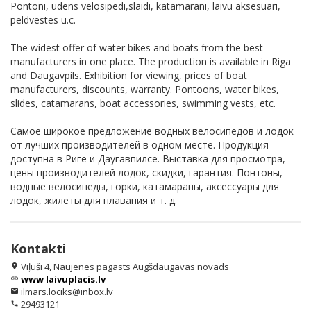
Pontoni, ūdens velosipēdi,slaidi, katamarāni, laivu aksesuāri,
peldvestes u.c.
The widest offer of water bikes and boats from the best
manufacturers in one place. The production is available in Riga
and Daugavpils. Exhibition for viewing, prices of boat
manufacturers, discounts, warranty. Pontoons, water bikes,
slides, catamarans, boat accessories, swimming vests, etc.
Самое широкое предложение водных велосипедов и лодок
от лучших производителей в одном месте. Продукция
доступна в Риге и Даугавпилсе. Выставка для просмотра,
цены производителей лодок, скидки, гарантия. Понтоны,
водные велосипеды, горки, катамараны, аксессуары для
лодок, жилеты для плавания и т. д.
Kontakti
Viļuši 4, Naujenes pagasts Augšdaugavas novads
location_on
www laivuplacis.lv
link
ilmars.lociks@inbox.lv
email
29493121
phone