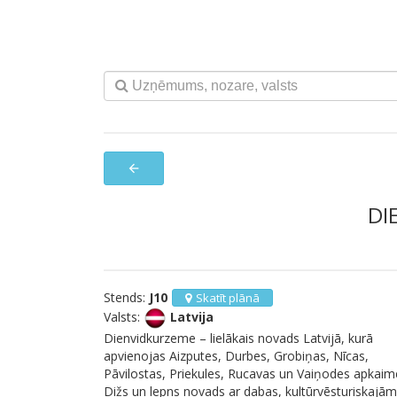
arrow_back
DI
Stends:
J10
Skatīt plānā
Valsts:
Latvija
Dienvidkurzeme – lielākais novads Latvijā, kurā
apvienojas Aizputes, Durbes, Grobiņas, Nīcas,
Pāvilostas, Priekules, Rucavas un Vaiņodes apkaim
Dižs un lepns novads ar dabas, kultūrvēsturiskajām