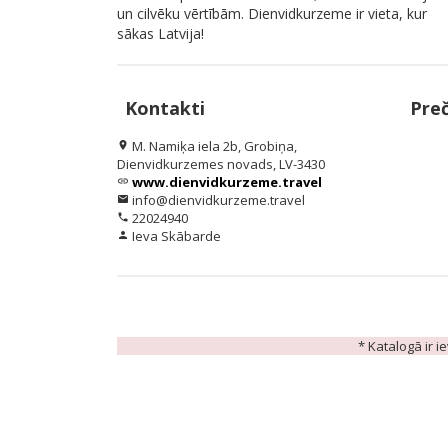
un cilvēku vērtībām. Dienvidkurzeme ir vieta, kur
sākas Latvija!
Kontakti
Pre
M. Namiķa iela 2b, Grobiņa,
location_on
Dienvidkurzemes novads, LV-3430
www.dienvidkurzeme.travel
link
info@dienvidkurzeme.travel
email
22024940
phone
Ieva Skābarde
person
* Katalogā ir i