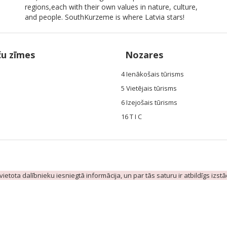
regions,each with their own values in nature, culture,
and people. SouthKurzeme is where Latvia stars!
ču zīmes
Nozares
4 Ienākošais tūrisms
5 Vietējais tūrisms
6 Izejošais tūrisms
16 T I C
evietota dalībnieku iesniegtā informācija, un par tās saturu ir atbildīgs izst